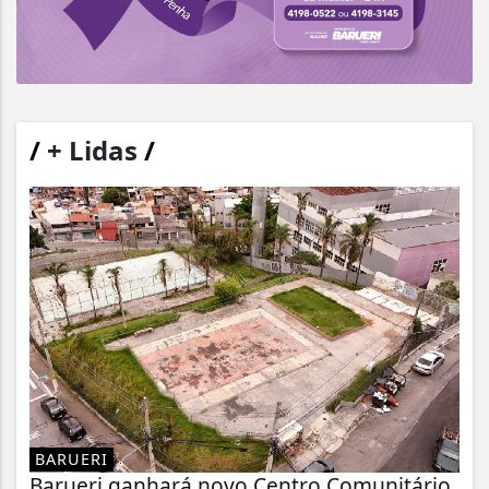
/
+ Lidas
/
BARUERI
Barueri ganhará novo Centro Comunitário