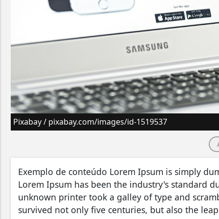
Pixabay / pixabay.com/images/id-1519537
Exemplo de conteúdo Lorem Ipsum is simply dummy
Lorem Ipsum has been the industry's standard d
unknown printer took a galley of type and scramb
survived not only five centuries, but also the leap