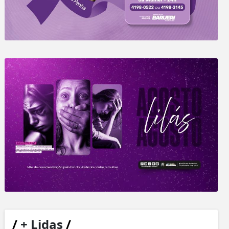
/
+ Lidas
/