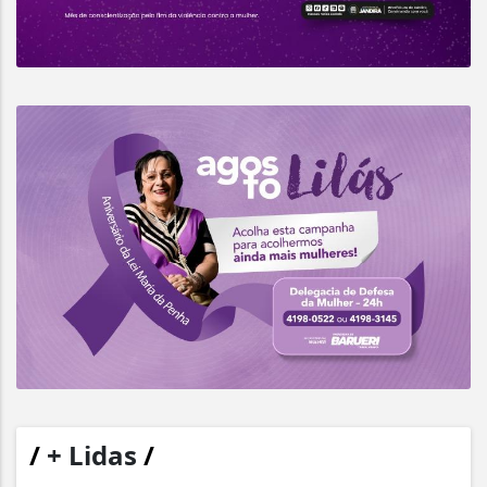
/
+ Lidas
/