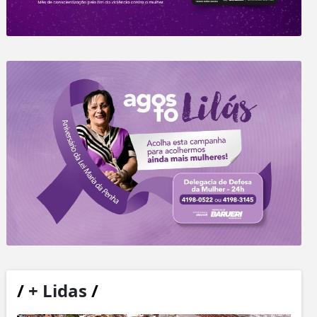
/
+ Lidas
/