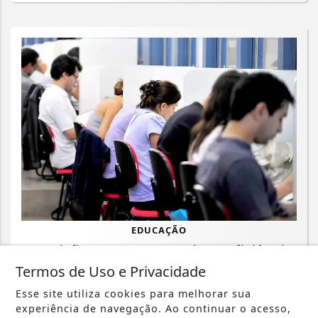
EDUCAÇÃO
Inscrições para exame de proficiência
em português terminam quinta
Termos de Uso e Privacidade
Esse site utiliza cookies para melhorar sua
Saiba Mais
experiência de navegação. Ao continuar o acesso,