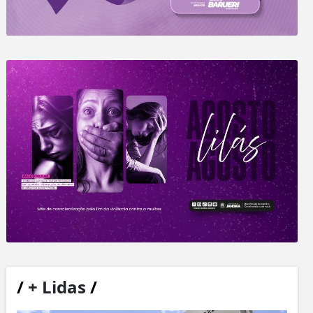
/
+ Lidas
/