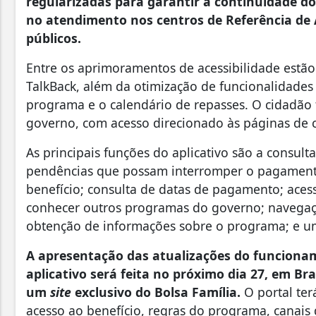
regularizadas para garantir a continuidade do
no atendimento nos centros de Referência de A
públicos.
Entre os aprimoramentos de acessibilidade estão
TalkBack, além da otimização de funcionalidade
programa e o calendário de repasses. O cidadã
governo, com acesso direcionado às páginas de ca
As principais funções do aplicativo são a consulta
pendências que possam interromper o pagamen
benefício; consulta de datas de pagamento; aces
conhecer outros programas do governo; navegação
obtenção de informações sobre o programa; e um
A apresentação das atualizações do funciona
aplicativo será feita no próximo dia 27, em Br
um
site
exclusivo do Bolsa Família.
O portal te
acesso ao benefício, regras do programa, canais