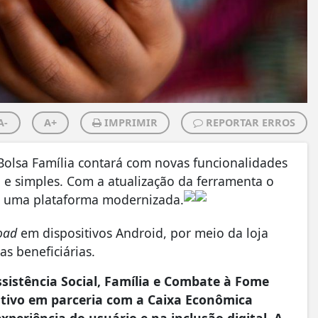
A-
A+
IMPRIMIR
REPORTAR ERROS
o Bolsa Família contará com novas funcionalidades
va e simples. Com a atualização da ferramenta o
em uma plataforma modernizada.
oad
em dispositivos Android, por meio da loja
s beneficiárias.
sistência Social, Família e Combate à Fome
ativo em parceria com a Caixa Econômica
xperiência do usuário e na inclusão digital. A