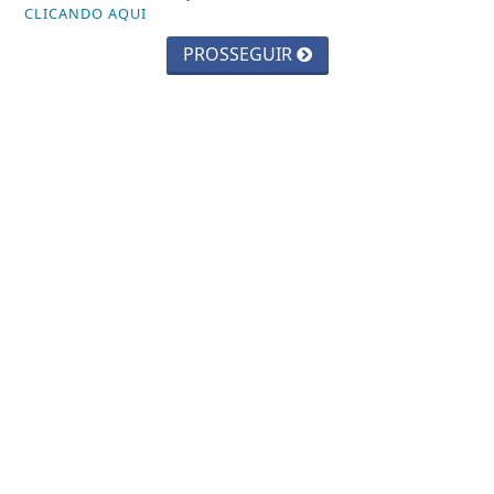
CLICANDO AQUI
PROSSEGUIR
Veja Também
ESPORTES
A próxima copa do mundo, será a
copa da renovação