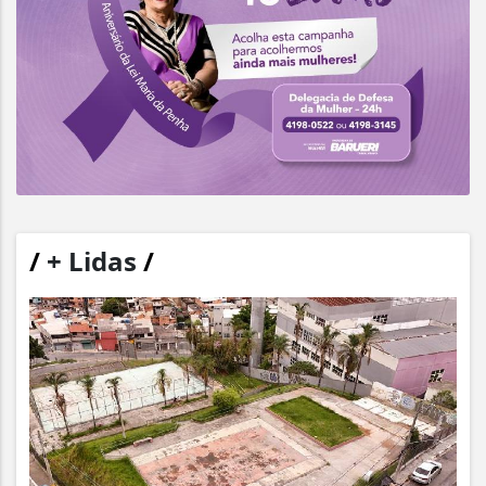
/
+ Lidas
/