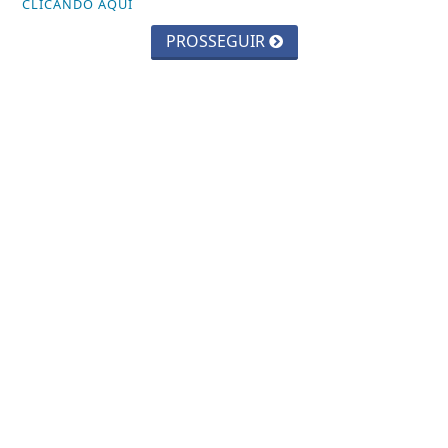
CLICANDO AQUI
PROSSEGUIR
Veja Também
ESPORTES
A próxima copa do mundo, será a
copa da renovação