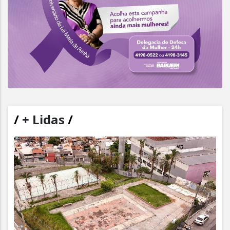
/
+ Lidas
/