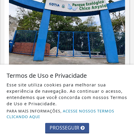
CIDADES
Termos de Uso e Privacidade
Parque Chico Anysio será revitalizado
Esse site utiliza cookies para melhorar sua
e passará a se chamar Parque
experiência de navegação. Ao continuar o acesso,
Ecológico...
entendemos que você concorda com nossos Termos
de Uso e Privacidade.
Saiba Mais
PARA MAIS INFORMAÇÕES,
ACESSE NOSSOS TERMOS
CLICANDO AQUI
PROSSEGUIR