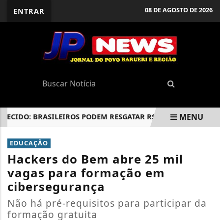
08 DE AGOSTO DE 2026
ENTRAR
MENU
DO: BRASILEIROS PODEM RESGATAR R$ 10 BILHÕES, DIZ BC
EM ALTA
EDUCAÇÃO
Hackers do Bem abre 25 mil
vagas para formação em
cibersegurança
Não há pré-requisitos para participar da
formação gratuita