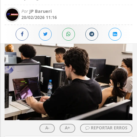
Por
JP Barueri
20/02/2026 11:16
A-
A+
REPORTAR ERROS