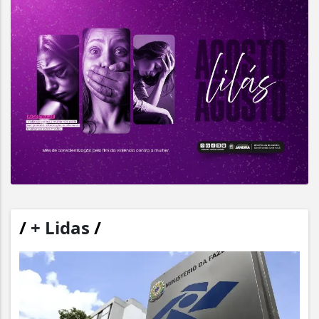
/
+ Lidas
/