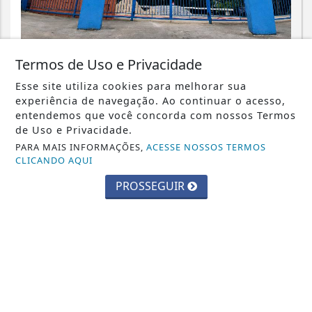
CIDADES
Termos de Uso e Privacidade
Parque Chico Anysio será revitalizado
Esse site utiliza cookies para melhorar sua
e passará a se chamar Parque
experiência de navegação. Ao continuar o acesso,
Ecológico...
entendemos que você concorda com nossos Termos
de Uso e Privacidade.
Saiba Mais
PARA MAIS INFORMAÇÕES,
ACESSE NOSSOS TERMOS
CLICANDO AQUI
PROSSEGUIR