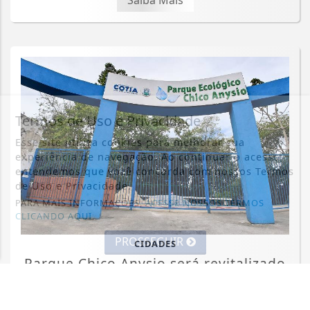
Termos de Uso e Privacidade
Esse site utiliza cookies para melhorar sua
experiência de navegação. Ao continuar o acesso,
entendemos que você concorda com nossos Termos
de Uso e Privacidade.
PARA MAIS INFORMAÇÕES,
ACESSE NOSSOS TERMOS
CLICANDO AQUI
PROSSEGUIR
CIDADES
Parque Chico Anysio será revitalizado
e passará a se chamar Parque
Ecológico...