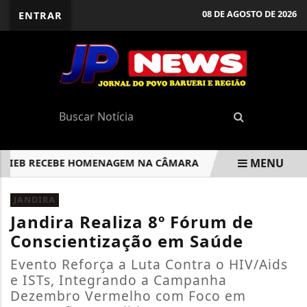
08 DE AGOSTO DE 2026
ENTRAR
MENU
EB RECEBE HOMENAGEM NA CÂMARA
CNH SEM AUTOESCOL
EM ALTA
JANDIRA
Jandira Realiza 8º Fórum de
Conscientização em Saúde
Evento Reforça a Luta Contra o HIV/Aids
e ISTs, Integrando a Campanha
Dezembro Vermelho com Foco em