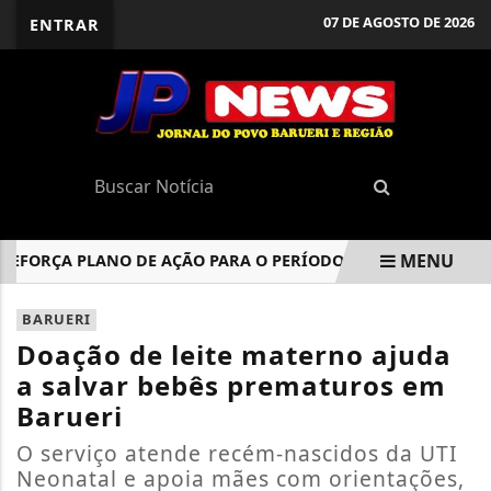
07 DE AGOSTO DE 2026
ENTRAR
MENU
FORÇA PLANO DE AÇÃO PARA O PERÍODO DE CHUVAS EM BARUE
EM ALTA
BARUERI
Doação de leite materno ajuda
a salvar bebês prematuros em
Barueri
O serviço atende recém-nascidos da UTI
Neonatal e apoia mães com orientações,