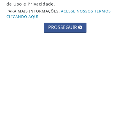
de Uso e Privacidade.
PARA MAIS INFORMAÇÕES,
ACESSE NOSSOS TERMOS
CLICANDO AQUI
PROSSEGUIR
JUSTIÇA
Assédio eleitoral no trabalho é crime;
saiba como identificar
Saiba Mais