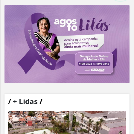
/
+ Lidas
/