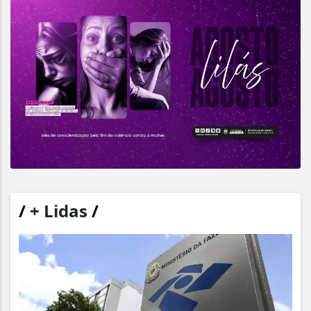
/
+ Lidas
/