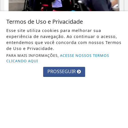
EDUCAÇÃO
Termos de Uso e Privacidade
Inscrições para exame de proficiência
Esse site utiliza cookies para melhorar sua
em português terminam quinta
experiência de navegação. Ao continuar o acesso,
entendemos que você concorda com nossos Termos
Saiba Mais
de Uso e Privacidade.
PARA MAIS INFORMAÇÕES,
ACESSE NOSSOS TERMOS
CLICANDO AQUI
PROSSEGUIR