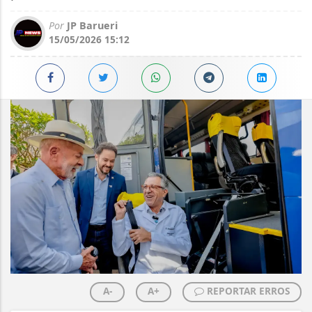
Por
JP Barueri
15/05/2026 15:12
A-
A+
REPORTAR ERROS