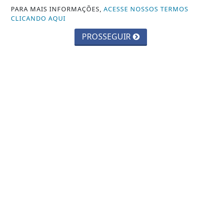
PARA MAIS INFORMAÇÕES,
ACESSE NOSSOS TERMOS
CLICANDO AQUI
PROSSEGUIR
JANDIRA
Prefeitura de Jandira abre inscrições
para o Pet Day da Castração
Saiba Mais