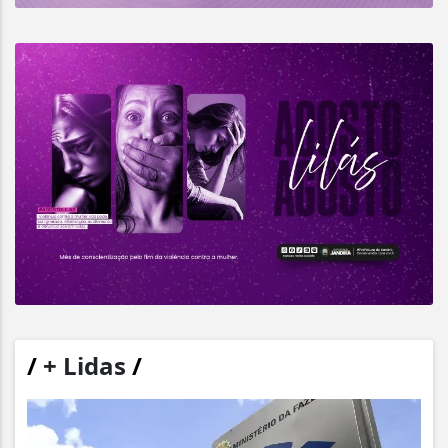
/
+ Lidas
/