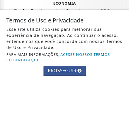
ECONOMIA
Emissão de notas fiscais com CBS e
IBS começa nesta segunda-feira
Termos de Uso e Privacidade
Esse site utiliza cookies para melhorar sua
Saiba Mais
experiência de navegação. Ao continuar o acesso,
entendemos que você concorda com nossos Termos
de Uso e Privacidade.
PARA MAIS INFORMAÇÕES,
ACESSE NOSSOS TERMOS
CLICANDO AQUI
PROSSEGUIR