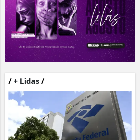
/
+ Lidas
/