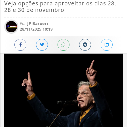
Veja opções para aproveitar os dias 28,
28 e 30 de novembro
Por
JP Barueri
28/11/2025 10:19