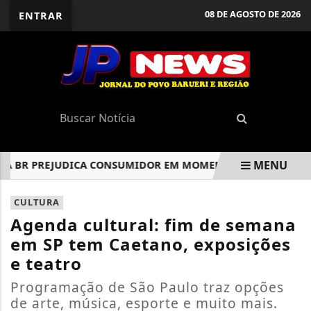
08 DE AGOSTO DE 2026
ENTRAR
MENU
BR PREJUDICA CONSUMIDOR EM MOMENTO DE CRISE
SETE
EM ALTA
CULTURA
Agenda cultural: fim de semana
em SP tem Caetano, exposições
e teatro
Programação de São Paulo traz opções
de arte, música, esporte e muito mais.