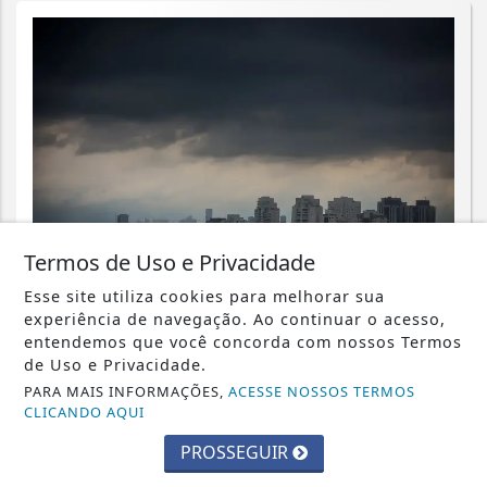
Termos de Uso e Privacidade
Esse site utiliza cookies para melhorar sua
CIDADES
experiência de navegação. Ao continuar o acesso,
Ciclone: veja regiões com previsão de
entendemos que você concorda com nossos Termos
de Uso e Privacidade.
ventos fortes no estado de SP e
PARA MAIS INFORMAÇÕES,
ACESSE NOSSOS TERMOS
saiba...
CLICANDO AQUI
Saiba Mais
PROSSEGUIR