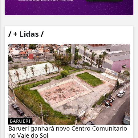
/
+ Lidas
/
BARUERI
Barueri ganhará novo Centro Comunitário
no Vale do Sol