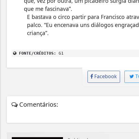
que, vez por outra, um picadeiro surgia dia
que me fascinava”.
E bastava o circo partir para Francisco atra
palco. “Eu encenava uns diálogos engraçad
criança”.
FONTE/CRÉDITOS:
G1
Facebook
T
Comentários: