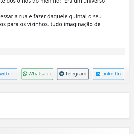
nte dos olhos do menino: “Era um universo
vessar a rua e fazer daquele quintal o seu
os para os vizinhos, tudo imaginação de
witter
Whatsapp
Telegram
LinkedIn