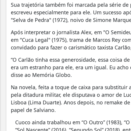
Sua
trajetória também foi marcada pela série de 
escreveu especialmente para ele
. Um sucesso apó
"Selva de Pedra" (1972), noivo de Simone Marques
Após interpretar o jornalista Alex, em "O Semide
em "Cuca Legal" (1975), trama de Marcos Rey com
convidado para fazer o carismático taxista Carlão,
“O Carlão tinha essa generosidade, essa coisa d
era um estranho para ele, era um igual. Eu acho
disse ao Memória Globo.
Na novela, feita a toque de caixa para substituir
pela ditadura militar, ele disputava o amor de Lu
Lisboa (Lima Duarte). Anos depois, no remake de
papel de Salviano.
Cuoco ainda trabalhou em “O Outro” (1983), “O S
“Sol Nascente” (2016), “Segundo Sol” (2018), ent