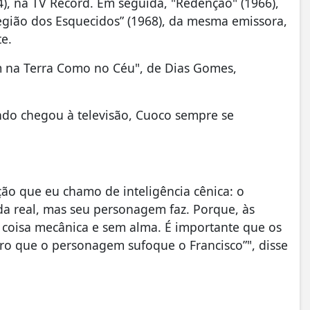
4), na TV Record. Em seguida, "Redenção" (1966),
egião dos Esquecidos” (1968), da mesma emissora,
te.
im na Terra Como no Céu", de Dias Gomes,
ndo chegou à televisão, Cuoco sempre se
ão que eu chamo de inteligência cênica: o
da real, mas seu personagem faz. Porque, às
a coisa mecânica e sem alma. É importante que os
ro que o personagem sufoque o Francisco”", disse