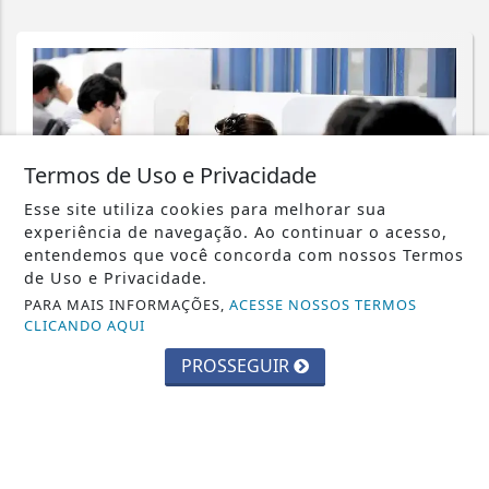
Termos de Uso e Privacidade
Esse site utiliza cookies para melhorar sua
experiência de navegação. Ao continuar o acesso,
entendemos que você concorda com nossos Termos
de Uso e Privacidade.
PARA MAIS INFORMAÇÕES,
ACESSE NOSSOS TERMOS
CLICANDO AQUI
EDUCAÇÃO
PROSSEGUIR
Inscrições para exame de proficiência
em português terminam quinta
Saiba Mais