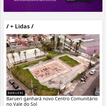
/
+ Lidas
/
BARUERI
Barueri ganhará novo Centro Comunitário
no Vale do Sol