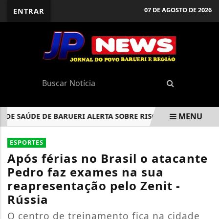
07 DE AGOSTO DE 2026
ENTRAR
MENU
SAÚDE DE BARUERI ALERTA SOBRE RISCOS DO CONTATO COM ANI
EM ALTA
ESPORTES
Após férias no Brasil o atacante
Pedro faz exames na sua
reapresentação pelo Zenit -
Rússia
O centro de treinamento fica na cidade