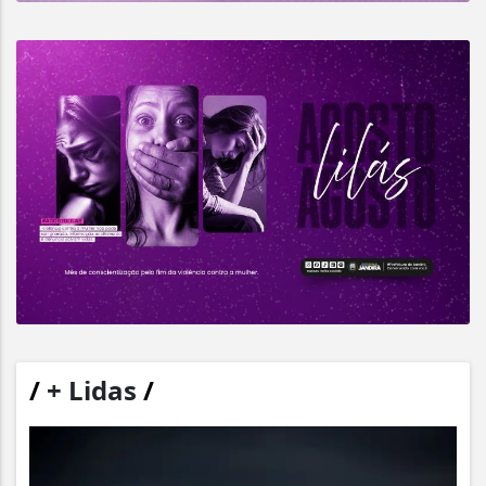
/
+ Lidas
/