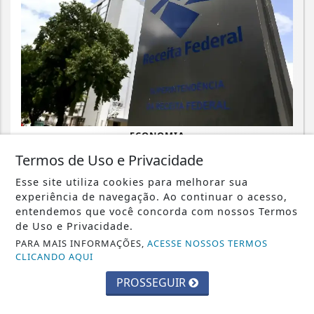
ECONOMIA
Emissão de notas fiscais com CBS e
Termos de Uso e Privacidade
IBS começa nesta segunda-feira
Esse site utiliza cookies para melhorar sua
experiência de navegação. Ao continuar o acesso,
Saiba Mais
entendemos que você concorda com nossos Termos
de Uso e Privacidade.
PARA MAIS INFORMAÇÕES,
ACESSE NOSSOS TERMOS
CLICANDO AQUI
PROSSEGUIR