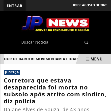
09 DE AGOSTO DE 2026
ENTRAR
MENU
OR DE BARUERI MOVIMENTAM A CIDADE
BARUERI RECEB
EM ALTA
JUSTIÇA
Corretora que estava
desaparecida foi morta no
subsolo após atrito com síndico,
diz polícia
Daiane Alves de Souza, de 43 anos,