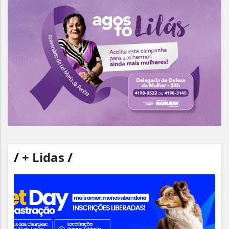
/
+ Lidas
/