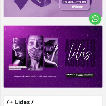
/
+ Lidas
/