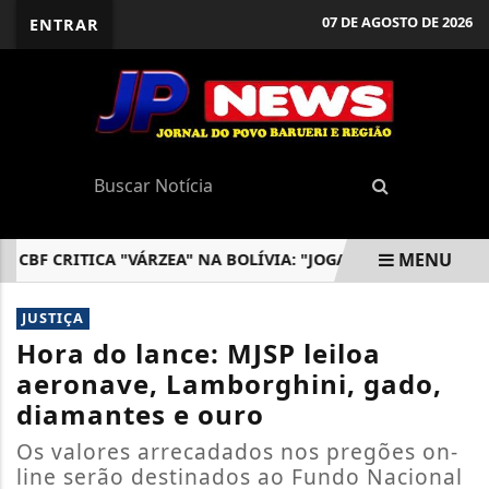
07 DE AGOSTO DE 2026
ENTRAR
MENU
BF CRITICA "VÁRZEA" NA BOLÍVIA: "JOGAMOS CONTRA ARBITRA
EM ALTA
JUSTIÇA
Hora do lance: MJSP leiloa
aeronave, Lamborghini, gado,
diamantes e ouro
Os valores arrecadados nos pregões on-
line serão destinados ao Fundo Nacional