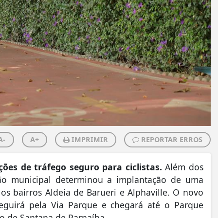
A-
A+
IMPRIMIR
REPORTAR ERROS
ões de tráfego seguro para ciclistas.
Além dos
stão municipal determinou a implantação de uma
o os bairros Aldeia de Barueri e Alphaville. O novo
seguirá pela Via Parque e chegará até o Parque
pio de Santana de Parnaíba.