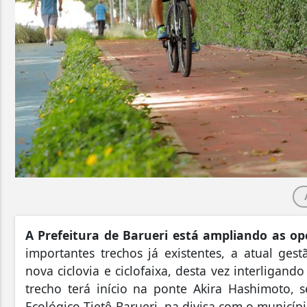
A Prefeitura de Barueri está ampliando as opç
importantes trechos já existentes, a atual ge
nova ciclovia e ciclofaixa, desta vez interligand
trecho terá início na ponte Akira Hashimoto, 
Ecológico Tietê-Barueri, na divisa com o municí