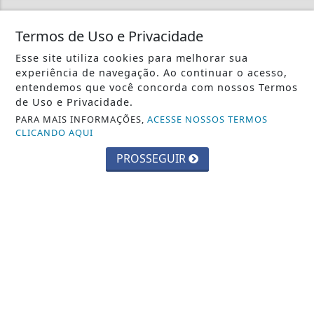
Crie sua conta e confira as
Termos de Uso e Privacidade
vantagens do Portal
Esse site utiliza cookies para melhorar sua
Você pode ler matérias exclusivas, anunciar
experiência de navegação. Ao continuar o acesso,
classificados e muito mais!
entendemos que você concorda com nossos Termos
de Uso e Privacidade.
PARA MAIS INFORMAÇÕES,
ACESSE NOSSOS TERMOS
CRIAR MINHA CONTA
CLICANDO AQUI
PROSSEGUIR