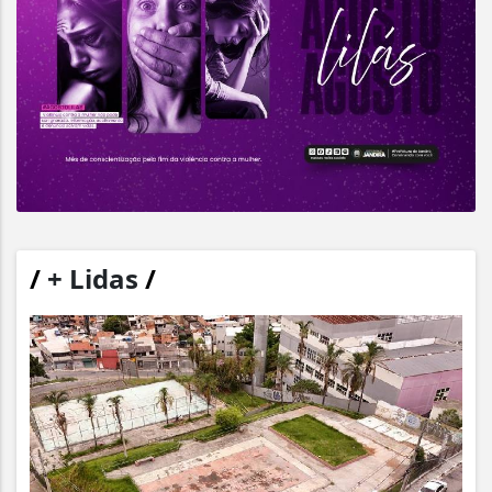
/
+ Lidas
/