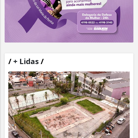
/
+ Lidas
/