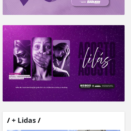
/
+ Lidas
/