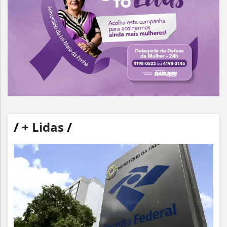
/
+ Lidas
/