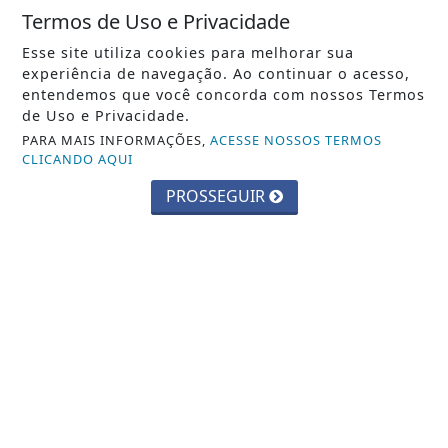
Barueri ganhará novo Centro
Termos de Uso e Privacidade
Comunitário no Vale do Sol
Esse site utiliza cookies para melhorar sua
experiência de navegação. Ao continuar o acesso,
Saiba Mais
entendemos que você concorda com nossos Termos
de Uso e Privacidade.
PARA MAIS INFORMAÇÕES,
ACESSE NOSSOS TERMOS
CLICANDO AQUI
PROSSEGUIR
JUSTIÇA