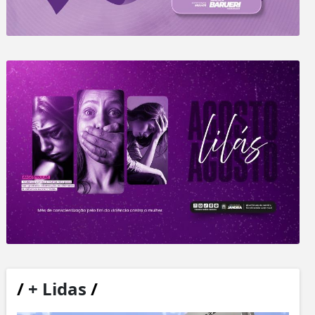
/
+ Lidas
/