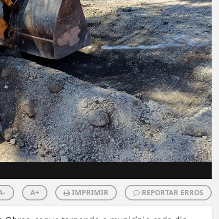
A-
A+
IMPRIMIR
REPORTAR ERROS