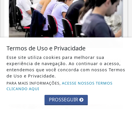
Termos de Uso e Privacidade
EDUCAÇÃO
Esse site utiliza cookies para melhorar sua
Inscrições para exame de proficiência
experiência de navegação. Ao continuar o acesso,
em português terminam quinta
entendemos que você concorda com nossos Termos
de Uso e Privacidade.
Saiba Mais
PARA MAIS INFORMAÇÕES,
ACESSE NOSSOS TERMOS
CLICANDO AQUI
PROSSEGUIR