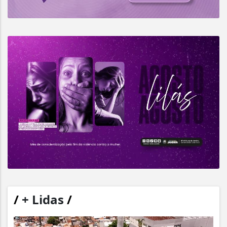
/
+ Lidas
/