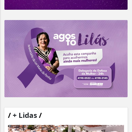
/
+ Lidas
/