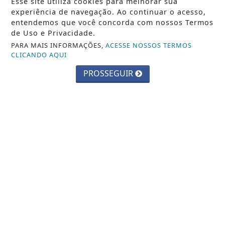
Esse site utiliza cookies para melhorar sua
experiência de navegação. Ao continuar o acesso,
entendemos que você concorda com nossos Termos
de Uso e Privacidade.
PARA MAIS INFORMAÇÕES,
ACESSE NOSSOS TERMOS
CLICANDO AQUI
PROSSEGUIR
POLÍTICA
TSE faz semana de ações para mostrar
funcionamento da urna eletrônica
Saiba Mais