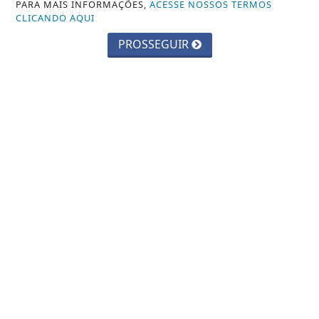
PARA MAIS INFORMAÇÕES,
ACESSE NOSSOS TERMOS
CLICANDO AQUI
PROSSEGUIR
CAJAMAR
Agosto Lilás: Cajamar reforça a
campanha de conscientização pelo fim
da...
Saiba Mais