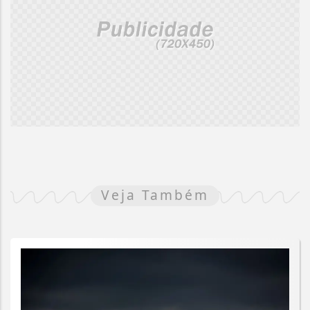
Veja Também