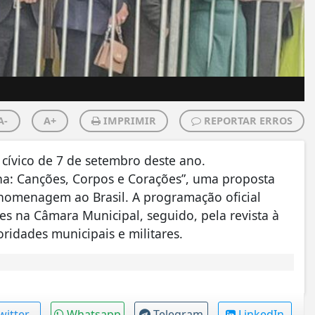
A-
A+
IMPRIMIR
REPORTAR ERROS
 cívico de 7 de setembro deste ano.
na: Canções, Corpos e Corações”, uma proposta
 homenagem ao Brasil. A programação oficial
s na Câmara Municipal, seguido, pela revista à
ridades municipais e militares.
witter
Whatsapp
Telegram
LinkedIn