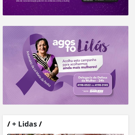
/
+ Lidas
/