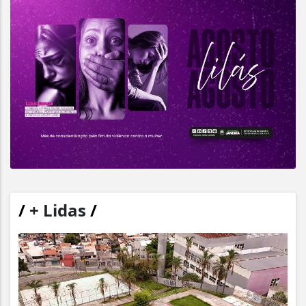
/
+ Lidas
/