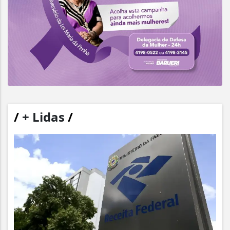
/
+ Lidas
/