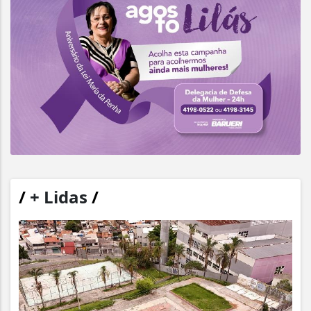
/
+ Lidas
/