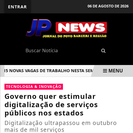
06 DE AGOSTO DE 2026
ENTRAR
MENU
 NOVAS VAGAS DE TRABALHO NESTA SEMANA
GOVERNO DE
EM ALTA
TECNOLOGIA & INOVAÇÃO
Governo quer estimular
digitalização de serviços
públicos nos estados
Digitalização ultrapassou em outubro
mais de mil serviços