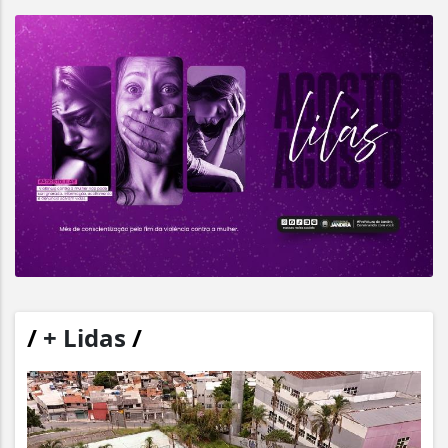
/
+ Lidas
/