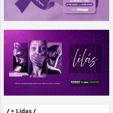
/
+ Lidas
/