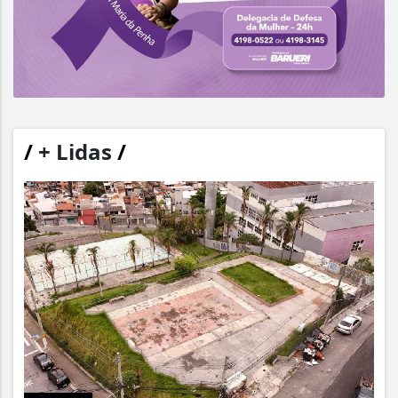
/
+ Lidas
/