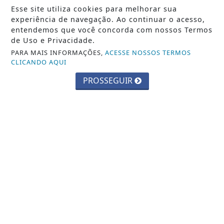
Esse site utiliza cookies para melhorar sua
Saiba Mais
experiência de navegação. Ao continuar o acesso,
entendemos que você concorda com nossos Termos
de Uso e Privacidade.
PARA MAIS INFORMAÇÕES,
ACESSE NOSSOS TERMOS
CLICANDO AQUI
PROSSEGUIR
JUSTIÇA
Assédio eleitoral no trabalho é crime;
saiba como identificar