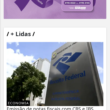
/
+ Lidas
/
ECONOMIA
Emissão de notas fiscais com CBS e IBS