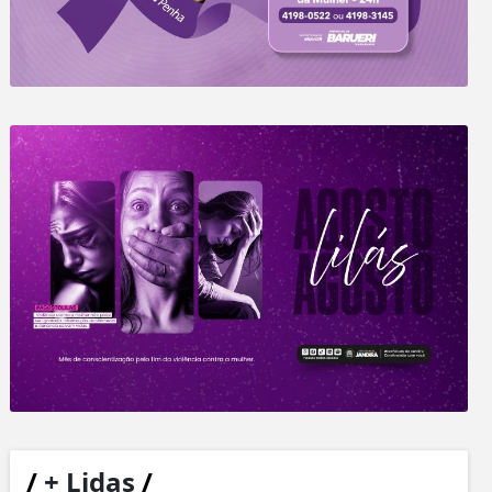
/
+ Lidas
/