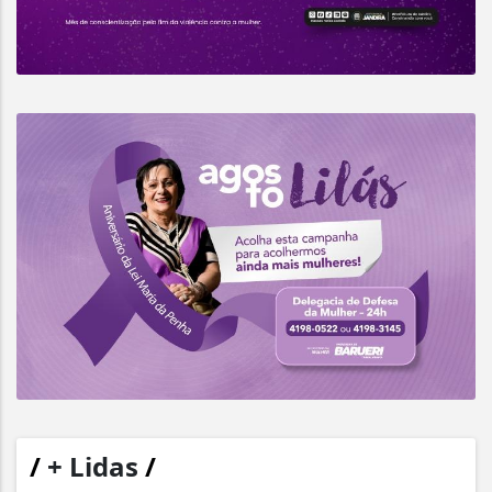
/
+ Lidas
/