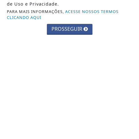
de Uso e Privacidade.
PARA MAIS INFORMAÇÕES,
ACESSE NOSSOS TERMOS
CLICANDO AQUI
PROSSEGUIR
CIDADES
Parque Chico Anysio será revitalizado
e passará a se chamar Parque
Ecológico...
Saiba Mais