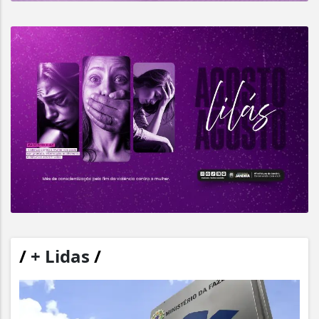
/
+ Lidas
/