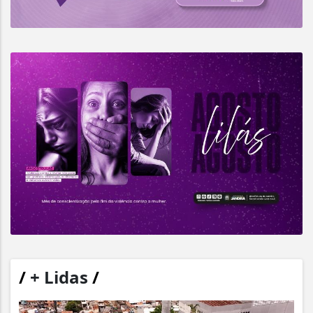
/
+ Lidas
/