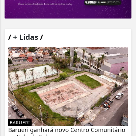
/
+ Lidas
/
BARUERI
Barueri ganhará novo Centro Comunitário