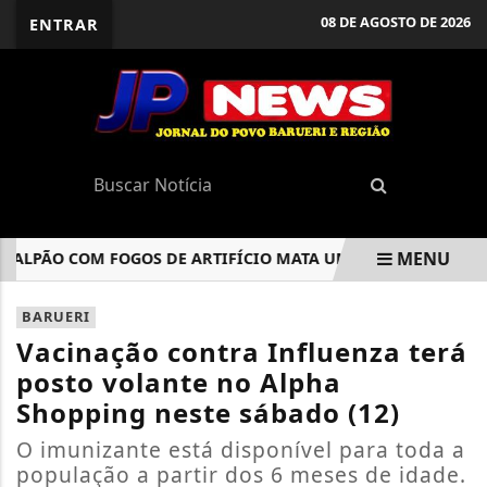
08 DE AGOSTO DE 2026
ENTRAR
MENU
LPÃO COM FOGOS DE ARTIFÍCIO MATA UMA PESSOA EM SÃO P
EM ALTA
BARUERI
Vacinação contra Influenza terá
posto volante no Alpha
Shopping neste sábado (12)
O imunizante está disponível para toda a
população a partir dos 6 meses de idade.