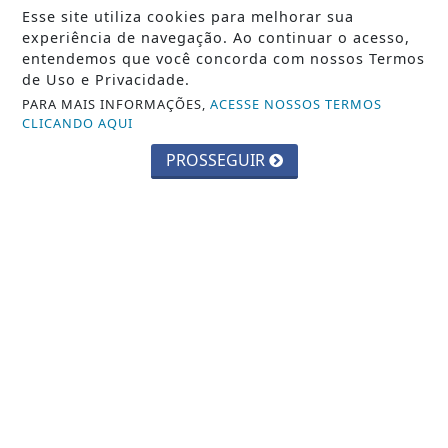
saiba como identificar
Esse site utiliza cookies para melhorar sua
experiência de navegação. Ao continuar o acesso,
Saiba Mais
entendemos que você concorda com nossos Termos
de Uso e Privacidade.
PARA MAIS INFORMAÇÕES,
ACESSE NOSSOS TERMOS
CLICANDO AQUI
PROSSEGUIR
CAJAMAR
Agosto Lilás: Cajamar reforça a