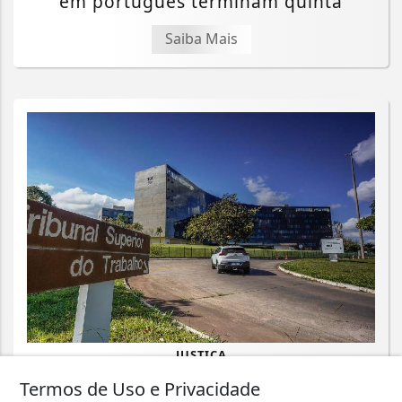
em português terminam quinta
Saiba Mais
JUSTIÇA
Assédio eleitoral no trabalho é crime;
Termos de Uso e Privacidade