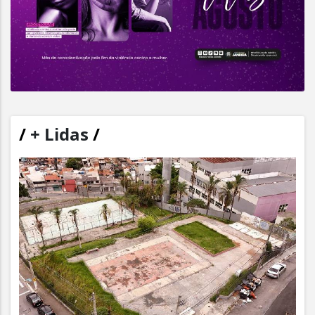
/
+ Lidas
/