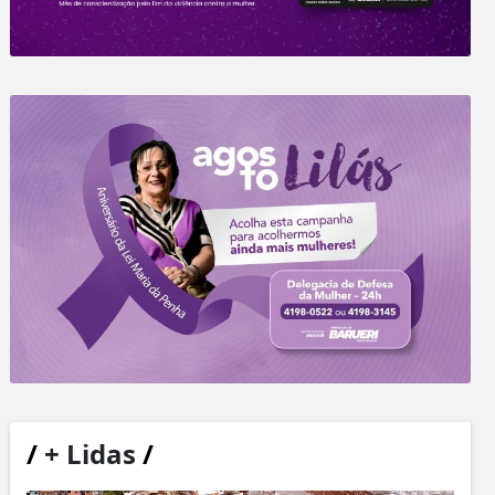
/
+ Lidas
/