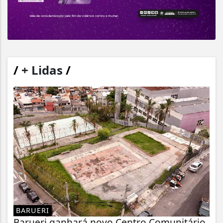
/
+ Lidas
/
BARUERI
Barueri ganhará novo Centro Comunitário