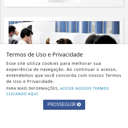
Termos de Uso e Privacidade
Esse site utiliza cookies para melhorar sua
experiência de navegação. Ao continuar o acesso,
entendemos que você concorda com nossos Termos
de Uso e Privacidade.
PARA MAIS INFORMAÇÕES,
ACESSE NOSSOS TERMOS
CLICANDO AQUI
EDUCAÇÃO
PROSSEGUIR
Inscrições para exame de proficiência
em português terminam quinta
Saiba Mais