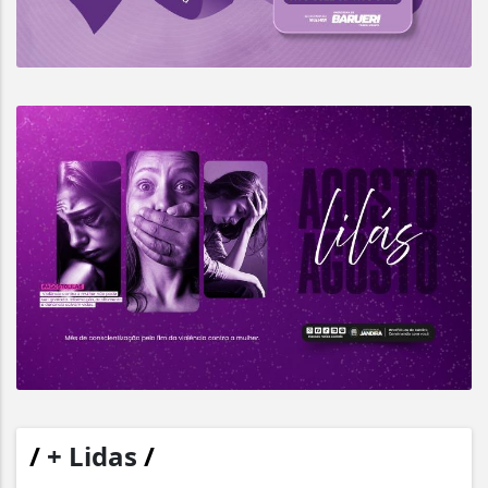
/
+ Lidas
/