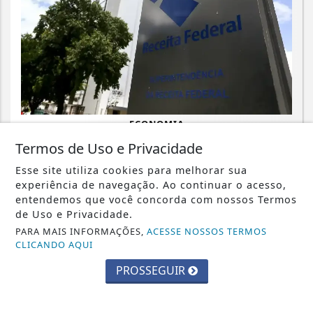
ECONOMIA
Emissão de notas fiscais com CBS e
Termos de Uso e Privacidade
IBS começa nesta segunda-feira
Esse site utiliza cookies para melhorar sua
experiência de navegação. Ao continuar o acesso,
Saiba Mais
entendemos que você concorda com nossos Termos
de Uso e Privacidade.
PARA MAIS INFORMAÇÕES,
ACESSE NOSSOS TERMOS
CLICANDO AQUI
PROSSEGUIR